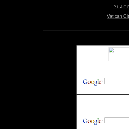
P L A C 
Vatican Ci